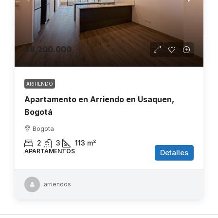
$8.200.000
ARRIENDO
Apartamento en Arriendo en Usaquen,
Bogotá
Bogota
2
3
113
m²
APARTAMENTOS
Detalles
arriendos