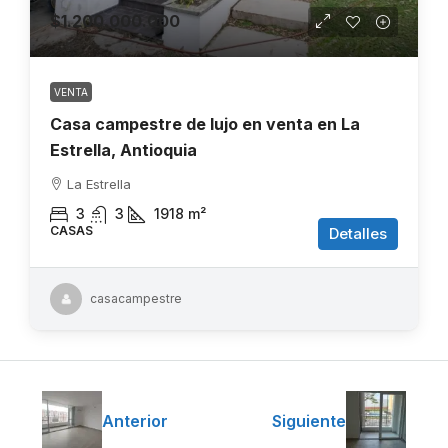
$1.200.000.000
VENTA
Casa campestre de lujo en venta en La
Estrella, Antioquia
La Estrella
3
3
1918
m²
CASAS
Detalles
casacampestre
Anterior
Siguiente