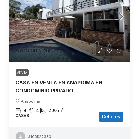
$700.000.000
VENTA
CASA EN VENTA EN ANAPOIMA EN
CONDOMINIO PRIVADO
Anapoima
4
4
200
m²
CASAS
Detalles
3108527369