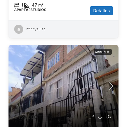
1
47
m²
APARTAESTUDIOS
Detalles
infinitysuizo
ARRIENDO
$459.000