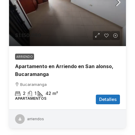
$1.150.000
ARRIENDO
Apartamento en Arriendo en San alonso,
Bucaramanga
Bucaramanga
2
1
42
m²
APARTAMENTOS
Detalles
arriendos