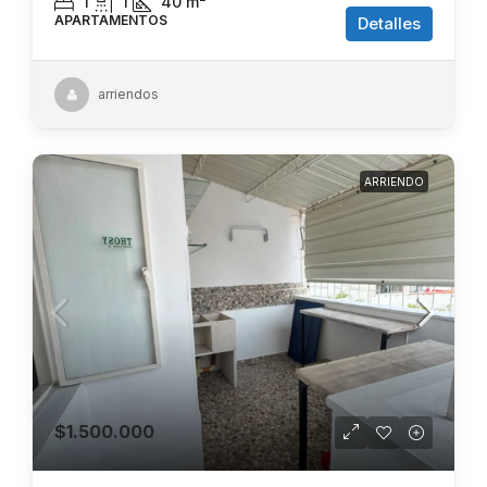
1
1
40
m²
APARTAMENTOS
Detalles
arriendos
ARRIENDO
$1.500.000