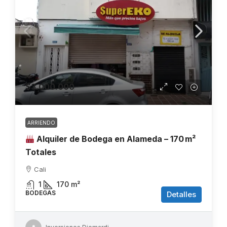
$3.000.000
ARRIENDO
Alquiler de Bodega en Alameda – 170 m²
Totales
Cali
1
170
m²
BODEGAS
Detalles