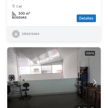
Cali
300
m²
BODEGAS
Detalles
3150013464
VENTA