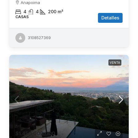
Anapoima
4
4
200
m²
CASAS
Detalles
3108527369
VENTA
$1.450.000.000