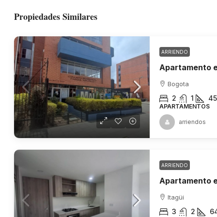
Propiedades Similares
ARRIENDO
Apartamento e
Bogota
2
1
45
APARTAMENTOS
arriendos
ARRIENDO
Apartamento en
Itagüi
3
2
6