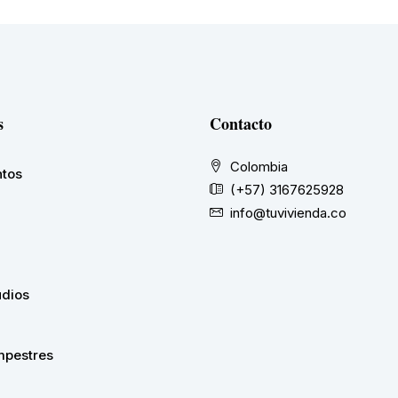
s
Contacto
Colombia
tos
(+57) 3167625928
info@tuvivienda.co
udios
pestres