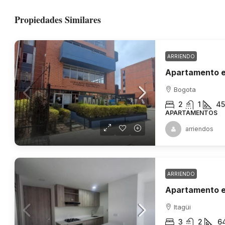
Propiedades Similares
ARRIENDO
Apartamento e
Bogota
2
1
45
APARTAMENTOS
arriendos
ARRIENDO
Apartamento en
Itagüi
3
2
6