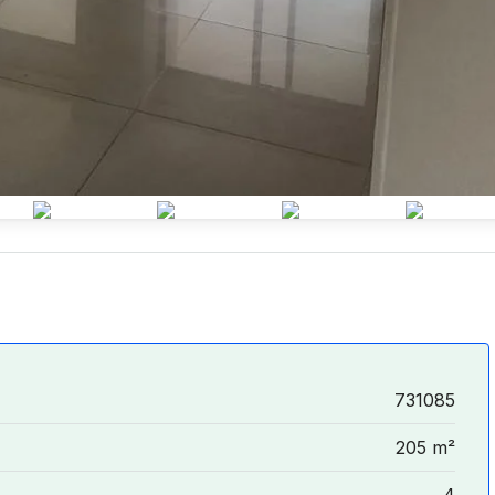
731085
205 m²
4