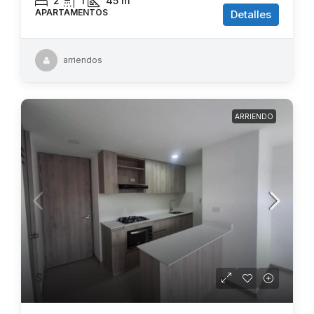
2
1
45
m²
APARTAMENTOS
Detalles
arriendos
ARRIENDO
$3.200.000