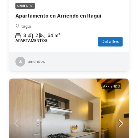
ARRIENDO
Apartamento en Arriendo en Itaguí
Itagüi
3
2
64
m²
APARTAMENTOS
Detalles
arriendos
ARRIENDO