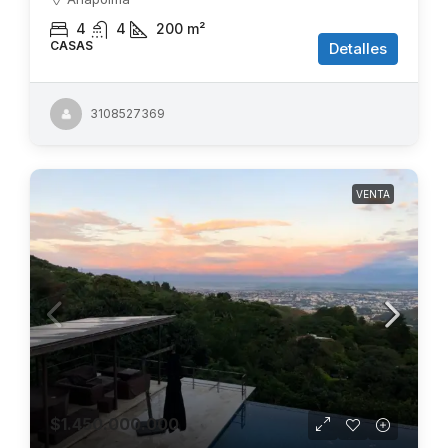
4
4
200
m²
CASAS
Detalles
3108527369
VENTA
$1.450.000.000