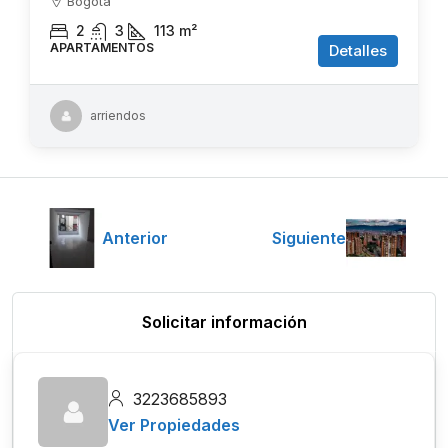
Bogota
2
3
113
m²
APARTAMENTOS
Detalles
arriendos
Anterior
Siguiente
Solicitar información
3223685893
Ver Propiedades