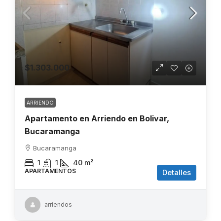
$1.303.000
ARRIENDO
Apartamento en Arriendo en Bolivar,
Bucaramanga
Bucaramanga
1
1
40
m²
APARTAMENTOS
Detalles
arriendos