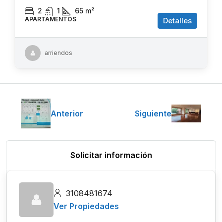
2
1
65
m²
APARTAMENTOS
Detalles
arriendos
Anterior
Siguiente
Solicitar información
3108481674
Ver Propiedades