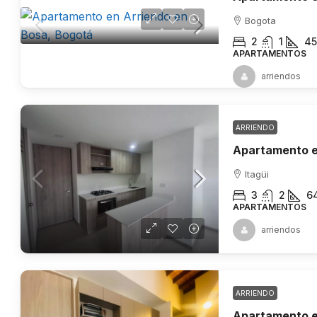
Bogota
2
1
45
APARTAMENTOS
arriendos
ARRIENDO
Apartamento en
Itagüi
3
2
6
APARTAMENTOS
arriendos
ARRIENDO
Apartamento e