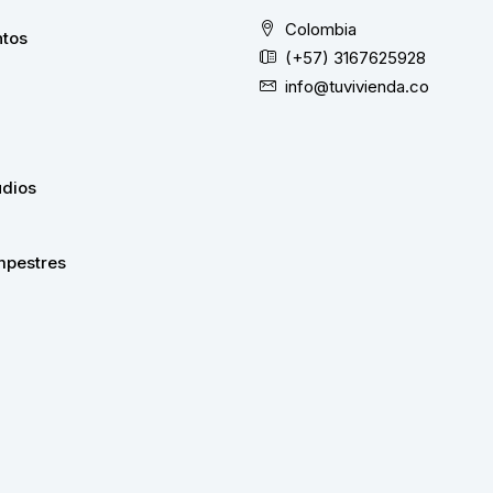
Colombia
tos
(+57) 3167625928
info@tuvivienda.co
udios
pestres