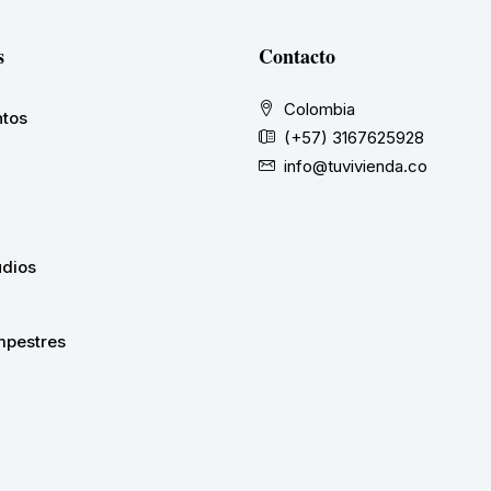
s
Contacto
Colombia
tos
(+57) 3167625928
info@tuvivienda.co
udios
pestres