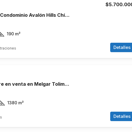
$5.700.00
Arriendo Casa Condominio Avalón Hills Chía Cundinamarca
190
m²
Detalles
traciones
Casa campestre en venta en Melgar Tolima, Condominio Campo Hermoso
1380
m²
Detalles
ns