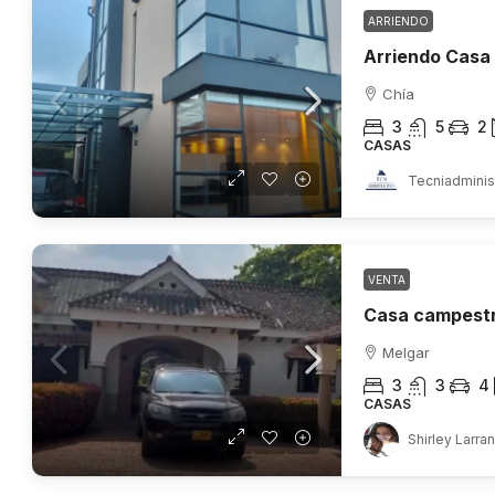
ARRIENDO
Chía
3
5
2
CASAS
Tecniadminis
VENTA
Melgar
3
3
4
CASAS
Shirley Larra