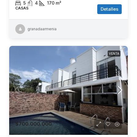
5
4
170
m²
CASAS
Detalles
granadaarmenia
VENTA
$700.000.000