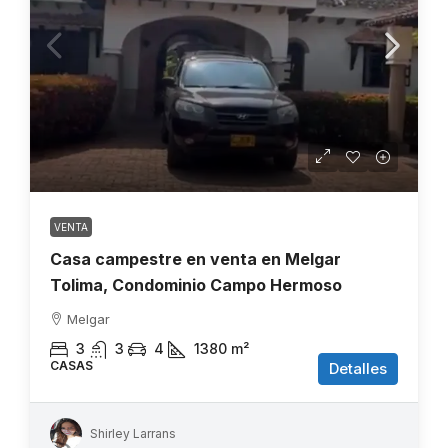
VENTA
Casa campestre en venta en Melgar
Tolima, Condominio Campo Hermoso
Melgar
3
3
4
1380
m²
CASAS
Detalles
Shirley Larrans