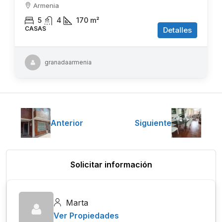
Armenia
5
4
170
m²
CASAS
Detalles
granadaarmenia
Anterior
Siguiente
Solicitar información
Marta
Ver Propiedades