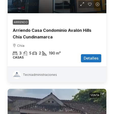
$5.700.000
ARRIENDO
Arriendo Casa Condominio Avalón Hills
Chía Cundinamarca
Chía
3
5
2
190
m²
CASAS
Detalles
Tecniadministraciones
VENTA