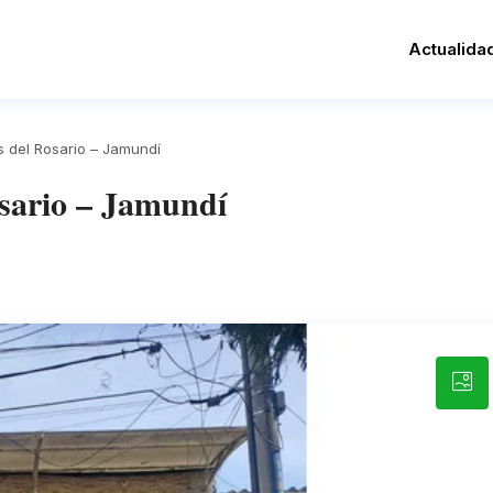
Actualida
s del Rosario – Jamundí
osario – Jamundí