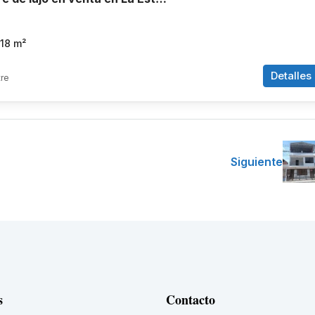
18
m²
Detalles
re
Siguiente
s
Contacto