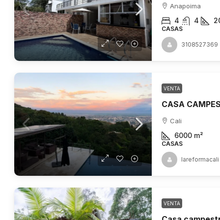
Anapoima
4
4
2
CASAS
3108527369
VENTA
Cali
6000
m²
CASAS
lareformacali
VENTA