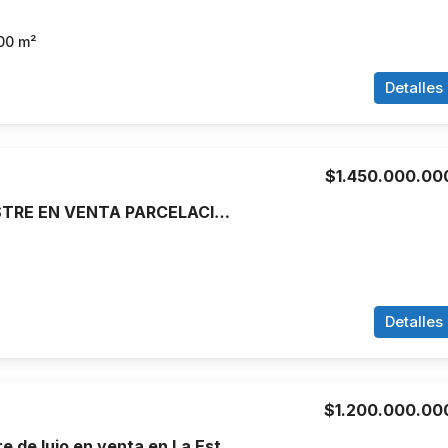
00
m²
Detalles
$1.450.000.00
CASA CAMPESTRE EN VENTA PARCELACION LA REFORMA CRISTO REY, CALI
Detalles
$1.200.000.00
Casa campestre de lujo en venta en La Estrella, Antioquia