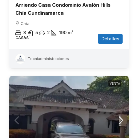
Arriendo Casa Condominio Avalón Hills
Chía Cundinamarca
Chía
3
5
2
190
m²
CASAS
Detalles
Tecniadministraciones
VENTA