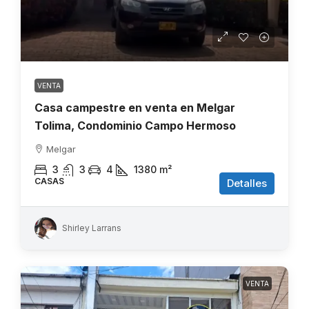
VENTA
Casa campestre en venta en Melgar
Tolima, Condominio Campo Hermoso
Melgar
3
3
4
1380
m²
CASAS
Detalles
Shirley Larrans
VENTA