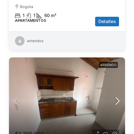
Bogota
1
1
60
m²
APARTAMENTOS
Detalles
arriendos
ARRIENDO
$2.200.000