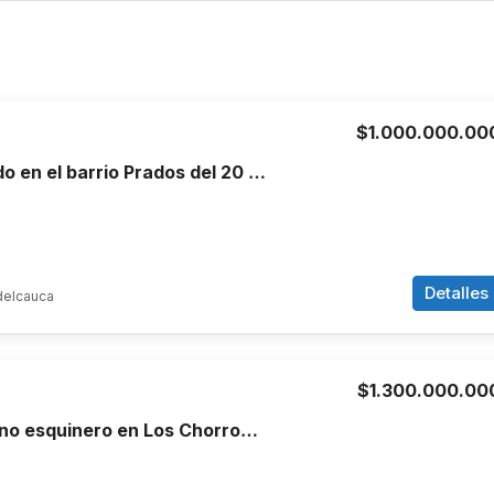
$1.000.000.00
Terreno ubicado en el barrio Prados del 20 Candelaria, Valle del Cauca.
Detalles
delcauca
$1.300.000.00
Venta de terreno esquinero en Los Chorros Cali