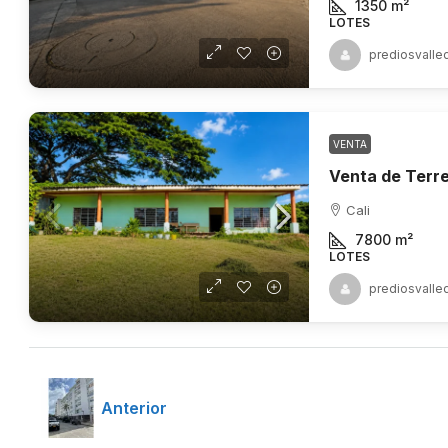
1350
m²
LOTES
prediosvalle
VENTA
Cali
7800
m²
LOTES
prediosvalle
Anterior