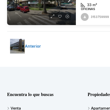
33
m²
OFICINAS
3153759999
Anterior
Encuentra lo que buscas
Propiedade
Venta
Apartamen