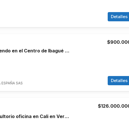
Detalles
$900.00
Oficina en Arriendo en el Centro de Ibagué Edificio Raycar
Detalles
A ESPAÑA SAS
$126.000.00
Se vende consultorio oficina en Cali en Versalles