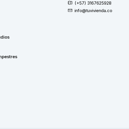
(+57) 3167625928
info@tuvivienda.co
udios
pestres