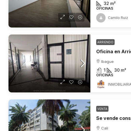
32
m²
OFICINAS
Camilo Ruiz
ARRIENDO
Ibague
1
30
m²
OFICINAS
INMOBILIARI
VENTA
Cali