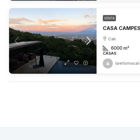
VENTA
Cali
6000
m²
CASAS
lareformacali