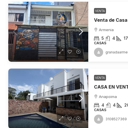
VENTA
Armenia
5
4
1
CASAS
granadaarme
VENTA
Anapoima
4
4
2
CASAS
3108527369