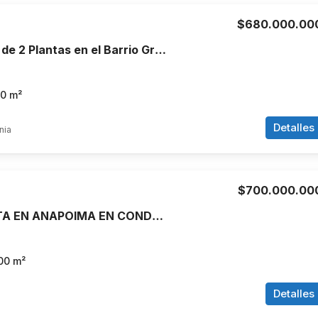
$680.000.00
Venta de Casa de 2 Plantas en el Barrio Granada, Armenia, Quindío
70
m²
Detalles
nia
$700.000.00
CASA EN VENTA EN ANAPOIMA EN CONDOMINIO PRIVADO
00
m²
Detalles