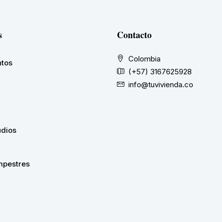
s
Contacto
Colombia
tos
(+57) 3167625928
info@tuvivienda.co
udios
pestres