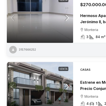
VENTA
$270.000.
Hermoso Apar
Jerónimo II, 
Monteria
3
84
m²
3157666252
VENTA
CASAS
Estrene en M
Precio Conjun
Monteria
4
1