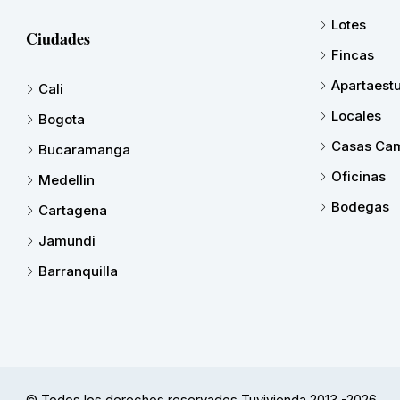
Lotes
Ciudades
Fincas
Apartaest
Cali
Locales
Bogota
Casas Cam
Bucaramanga
Oficinas
Medellin
Bodegas
Cartagena
Jamundi
Barranquilla
© Todos los derechos reservados Tuvivienda 2013 -2026