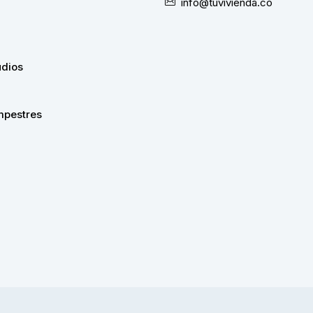
info@tuvivienda.co
udios
pestres