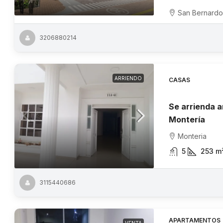
San Bernardo
3206880214
ARRIENDO
CASAS
Se arrienda a
Montería
Monteria
5
253
m
3115440686
APARTAMENTOS