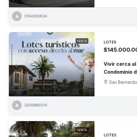
3104262634
VENTA
LOTES
$145.000.0
Vivir cerca 
Condominio d
San Bernardo
3206880214
VENTA
LOTES