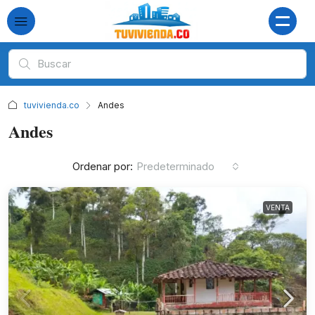
tuvivienda.co
Andes
Andes
Ordenar por:
Predeterminado
VENTA