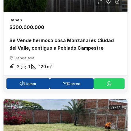
CASAS
$300.000.000
Se Vende hermosa casa Manzanares Ciudad
del Valle, contiguo a Poblado Campestre
Candelaria
2
1
120
m²
Llamar
Correo
VENTA