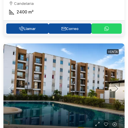
Candelaria
2400
m²
Llamar
Correo
VENTA