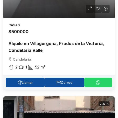
CASAS
$500000
Alquilo en Villagorgona, Prados de la Victoria,
Candelaria Valle
Candelaria
2
1
52
m²
Llamar
Correo
VENTA