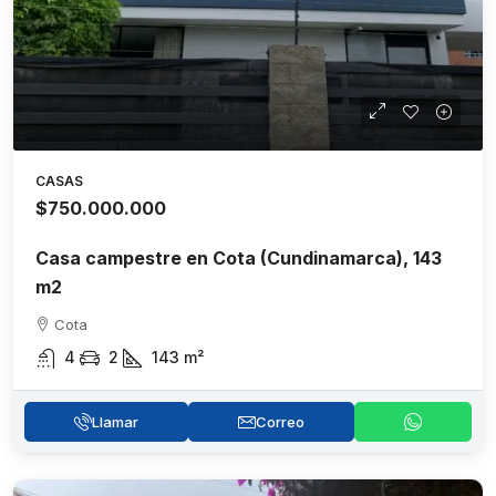
CASAS
$750.000.000
Casa campestre en Cota (Cundinamarca), 143
m2
Cota
4
2
143
m²
Llamar
Correo