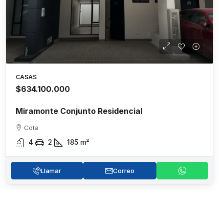
CASAS
$634.100.000
Miramonte Conjunto Residencial
Cota
4
2
185
m²
Llamar
Correo