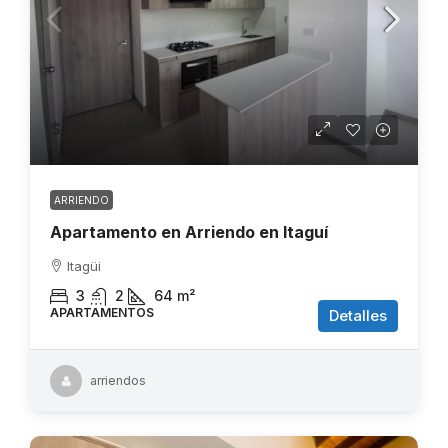
$3.200.000
ARRIENDO
Apartamento en Arriendo en Itaguí
Itagüi
3
2
64
m²
APARTAMENTOS
Detalles
arriendos