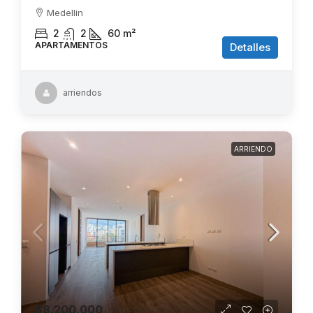
Medellin
2
2
60
m²
APARTAMENTOS
Detalles
arriendos
ARRIENDO
$8.200.000