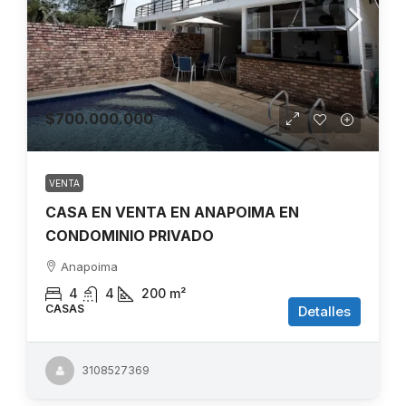
$700.000.000
VENTA
CASA EN VENTA EN ANAPOIMA EN
CONDOMINIO PRIVADO
Anapoima
4
4
200
m²
CASAS
Detalles
3108527369