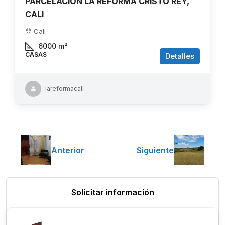
PARCELACION LA REFORMA CRISTO REY,
CALI
Cali
6000
m²
CASAS
Detalles
lareformacali
Anterior
Siguiente
Solicitar información