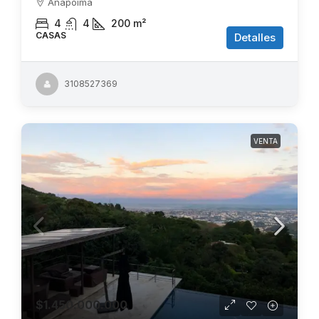
Anapoima
4
4
200
m²
CASAS
Detalles
3108527369
VENTA
$1.450.000.000