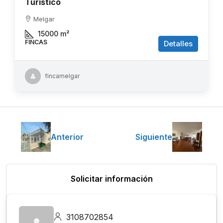
Turístico
Melgar
15000
m²
FINCAS
Detalles
fincamelgar
Anterior
Siguiente
Solicitar información
3108702854