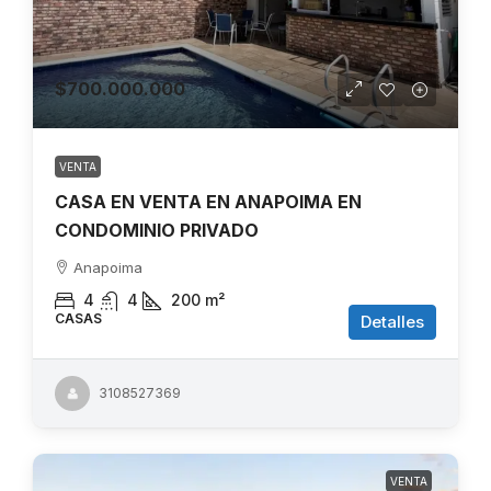
$700.000.000
VENTA
CASA EN VENTA EN ANAPOIMA EN
CONDOMINIO PRIVADO
Anapoima
4
4
200
m²
CASAS
Detalles
3108527369
VENTA