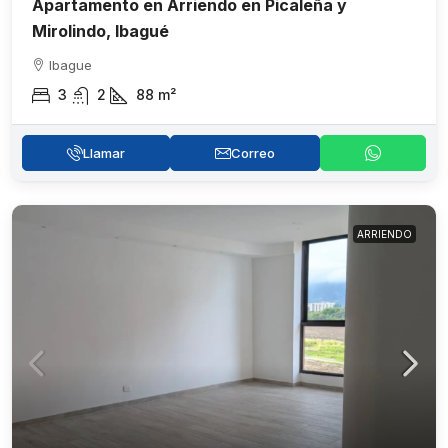
Apartamento en Arriendo en Picaleña y
Mirolindo, Ibagué
Ibague
3
2
88
m²
Llamar
Correo
ARRIENDO