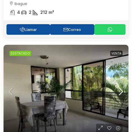
Ibague
4
2
212
m²
Llamar
Correo
DESTACADO
VENTA